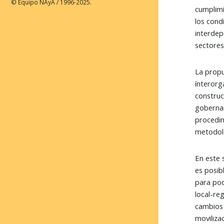
© Equipo NAyA / 1996-2025.
cumplimi
los cond
interdep
sectores
La propu
ínterorg
construc
gobernan
procedim
metodol
En este 
es posib
para pod
local-re
cambios 
moviliza