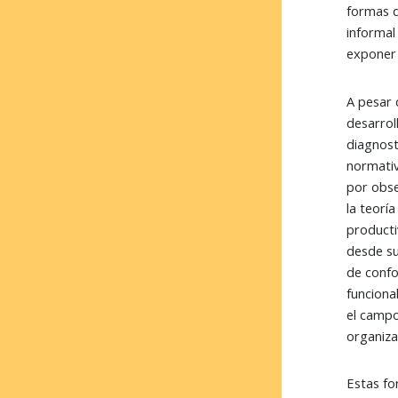
formas d
informal
exponer
A pesar 
desarrol
diagnost
normativ
por obse
la teorí
producti
desde su
de confo
funciona
el campo
organiza
Estas fo