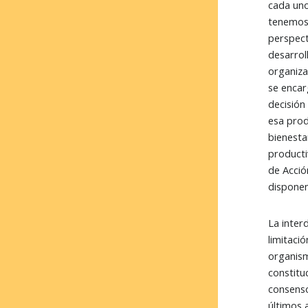
cada uno
tenemos 
perspect
desarrol
organiza
se encar
decisión
esa prod
bienesta
producti
de Acció
dispone
La inter
limitaci
organism
constitu
consenso
últimos 