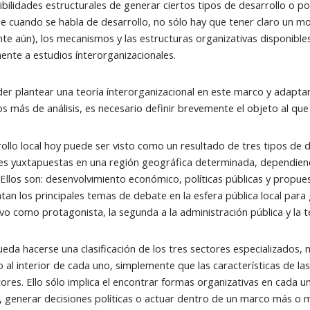
sibilidades estructurales de generar ciertos tipos de desarrollo o p
 cuando se habla de desarrollo, no sólo hay que tener claro un mo
te aún), los mecanismos y las estructuras organizativas disponible
ente a estudios ínterorganizacionales.
er plantear una teoría ínterorganizacional en este marco y adaptarla
s más de análisis, es necesario definir brevemente el objeto al qu
rollo local hoy puede ser visto como un resultado de tres tipos de
es yuxtapuestas en una región geográfica determinada, dependiendo 
 Ellos son: desenvolvimiento económico, políticas públicas y propue
tan los principales temas de debate en la esfera pública local para 
vo como protagonista, la segunda a la administración pública y la ter
ueda hacerse una clasificación de los tres sectores especializados,
 al interior de cada uno, simplemente que las características de la
tores. Ello sólo implica el encontrar formas organizativas en cada un
, generar decisiones políticas o actuar dentro de un marco más o 