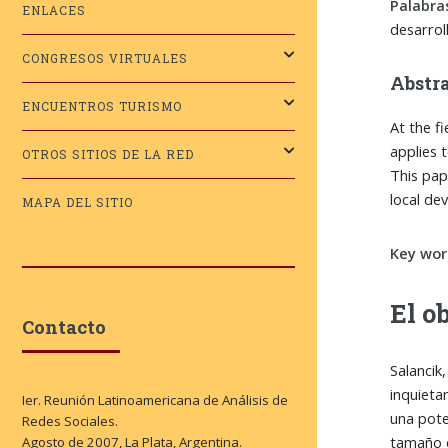
Palabra
ENLACES
desarroll
CONGRESOS VIRTUALES
Abstr
ENCUENTROS TURISMO
At the f
applies 
OTROS SITIOS DE LA RED
This pap
local de
MAPA DEL SITIO
Key wor
El o
Contacto
Salancik
inquietan
Ier. Reunión Latinoamericana de Análisis de
una pote
Redes Sociales.
tamaño d
Agosto de 2007, La Plata, Argentina.