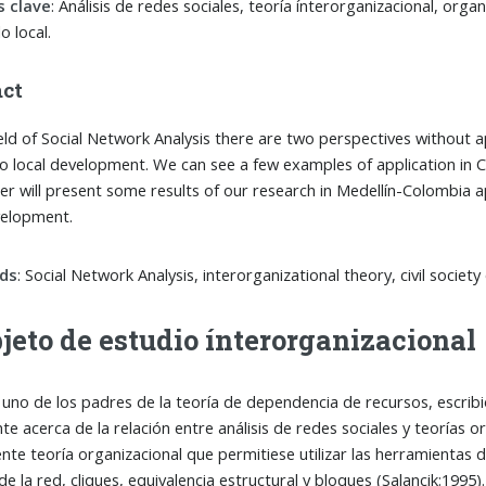
s clave
: Análisis de redes sociales, teoría ínterorganizacional, organi
o local.
act
ield of Social Network Analysis there are two perspectives without ap
to local development. We can see a few examples of application in Ch
er will present some results of our research in Medellín-Colombia 
velopment.
ds
: Social Network Analysis, interorganizational theory, civil societ
bjeto de estudio ínterorganizacional
, uno de los padres de la teoría de dependencia de recursos, escri
te acerca de la relación entre análisis de redes sociales y teorías or
nte teoría organizacional que permitiese utilizar las herramientas d
e la red, cliques, equivalencia estructural y bloques (Salancik:1995).