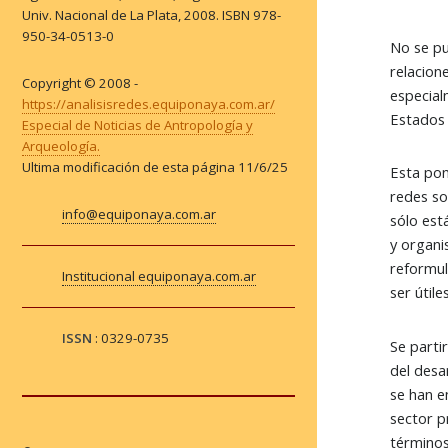
Univ. Nacional de La Plata, 2008. ISBN 978-
950-34-0513-0
No se pu
relacion
Copyright © 2008 -
especial
https://analisisredes.equiponaya.com.ar/
Estados 
Especial de Noticias de Antropología y
Arqueología.
Ultima modificación de esta página
11/6/25
Esta pon
redes so
info@equiponaya.com.ar
sólo est
y organi
reformul
Institucional equiponaya.com.ar
ser útile
ISSN
: 0329-0735
Se parti
del desa
se han e
sector p
términos