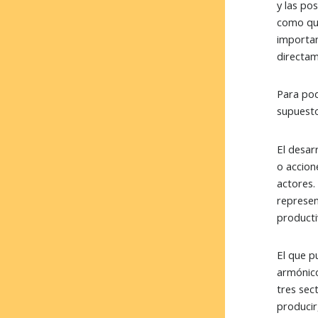
y las po
como que
importan
directam
Para pod
supuesto
El desar
o accion
actores.
represen
producti
El que p
armónico
tres sec
producir