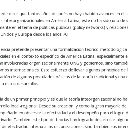
ede decir que tantos años después no haya habido avances en el ca
es ínterorganizacionales en América Latina, éste no ha sido uno de 
mente en el tema de políticas públicas (policy networks) y relacion
Unidos y Europa desde los años 70.
encia pretende presentar una formalización teórico-metodológica de 
ciales en el contexto específico de América Latina, especialmente en
án involucradas organizacionalmente ONG y gobiernos, sino tambié
smos internacionales. Este esfuerzo de llevar algunos principios de
ación de algunos postulados básicos de la teoría tradicional y un
s a estos desarrollos.
ría de un primer principio y es que la teoría ínteorganizacional no
rrollo local-regional. Desde su creación, y como la gran mayoría de 
mpeñado en observar la efectividad y el desempeño para el logro de 
rivado. También este tipo de teorías han logrado desarrollar alg
 de efectividad interna a las organizaciones, sino también sus inter