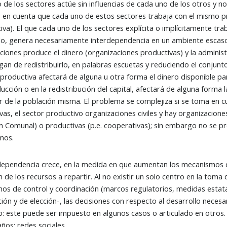
 de los sectores actúe sin influencias de cada uno de los otros y n
en cuenta que cada uno de estos sectores trabaja con el mismo pro
iva). El que cada uno de los sectores explícita o implícitamente tr
lo, genera necesariamente interdependencia en un ambiente escaso
ciones produce el dinero (organizaciones productivas) y la administr
gan de redistribuirlo, en palabras escuetas y reduciendo el conjunt
 productiva afectará de alguna u otra forma el dinero disponible par
ucción o en la redistribución del capital, afectará de alguna forma
r de la población misma. El problema se complejiza si se toma en c
vas, el sector productivo organizaciones civiles y hay organizaciones 
n Comunal) o productivas (p.e. cooperativas); sin embargo no se pr
mos.
dependencia crece, en la medida en que aumentan los mecanismos d
ón de los recursos a repartir. Al no existir un solo centro en la toma
os de control y coordinación (marcos regulatorios, medidas estatale
ción y de elección-, las decisiones con respecto al desarrollo nece
: este puede ser impuesto en algunos casos o articulado en otros.
años: redes sociales.