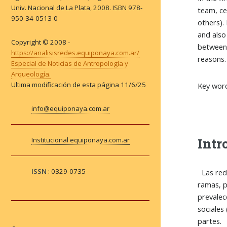
Univ. Nacional de La Plata, 2008. ISBN 978-
team, ce
950-34-0513-0
others).
and also
Copyright © 2008 -
between 
https://analisisredes.equiponaya.com.ar/
reasons.
Especial de Noticias de Antropología y
Arqueología.
Ultima modificación de esta página
11/6/25
Key words
info@equiponaya.com.ar
Intr
Institucional equiponaya.com.ar
ISSN
: 0329-0735
Las rede
ramas, p
prevalec
sociales
partes.