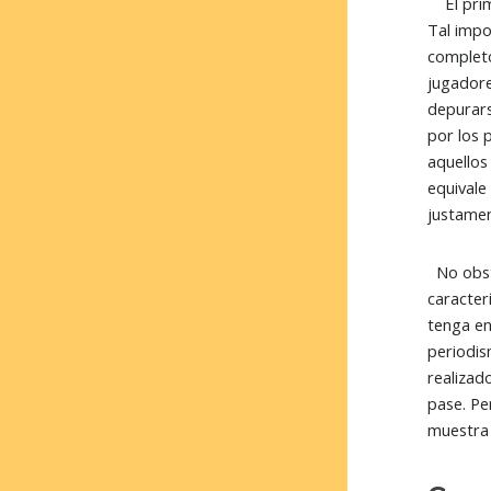
El prime
Tal impo
completo
jugadore
depurars
por los 
aquellos
equivale
justamen
No obsta
caracter
tenga en 
periodis
realizad
pase. Pe
muestra 