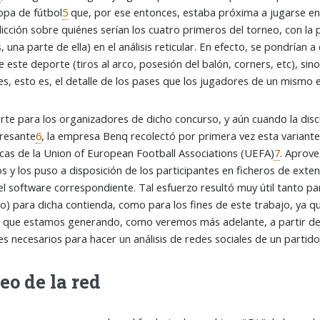
opa de fútbol
5
que, por ese entonces, estaba próxima a jugarse en 
icción sobre quiénes serían los cuatro primeros del torneo, con la
 una parte de ella) en el análisis reticular. En efecto, se pondrían a
de este deporte (tiros al arco, posesión del balón, corners, etc), s
res, esto es, el detalle de los pases que los jugadores de un mismo 
te para los organizadores de dicho concurso, y aún cuando la dis
resante
6
, la empresa Benq recolectó por primera vez esta variante 
icas de la Union of European Football Associations (UEFA)
7
. Aprove
s y los puso a disposición de los participantes en ficheros de exte
el software correspondiente. Tal esfuerzo resultó muy útil tanto p
to) para dicha contienda, como para los fines de este trabajo, ya
la que estamos generando, como veremos más adelante, a partir de 
res necesarios para hacer un análisis de redes sociales de un partid
o de la red