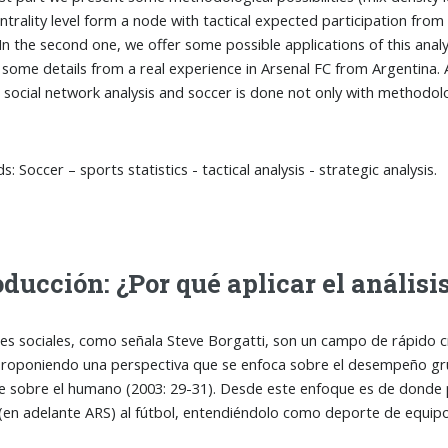
ntrality level form a node with tactical expected participation from 
 In the second one, we offer some possible applications of this anal
 some details from a real experience in Arsenal FC from Argentina. 
social network analysis and soccer is done not only with methodolog
: Soccer – sports statistics - tactical analysis - strategic analysis.
oducción: ¿Por qué aplicar el análisis
s sociales, como señala Steve Borgatti, son un campo de rápido cr
roponiendo una perspectiva que se enfoca sobre el desempeño grup
e sobre el humano (2003: 29-31). Desde este enfoque es de donde pa
 (en adelante ARS) al fútbol, entendiéndolo como deporte de equip