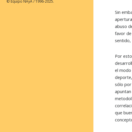
© Equipo NAyA / 1996-2025.
Sin emba
apertura 
abuso de
favor de
sentido,
Por esto
desarrol
el modo d
deporte,
sólo por
apuntan 
metodoló
correlac
que buen
concepto