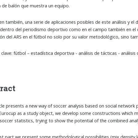
 de balón que muestra un equipo.
en también, una serie de aplicaciones posibles de este análisis y el d
 dentro del periodismo deportivo como en el campo también en el 
sión del ARS en el fútbol no solo por su valor metodológico, sino tam
clave: fútbol – estadística deportiva - análisis de tácticas - análisis
ract
icle presents a new way of soccer analysis based on social networ
 Eurocup as a study object, we develop some constructions which mi
 soccer statistics, trying to show the potential of the combined anal
irst part we present some methodological possibilities (mix density