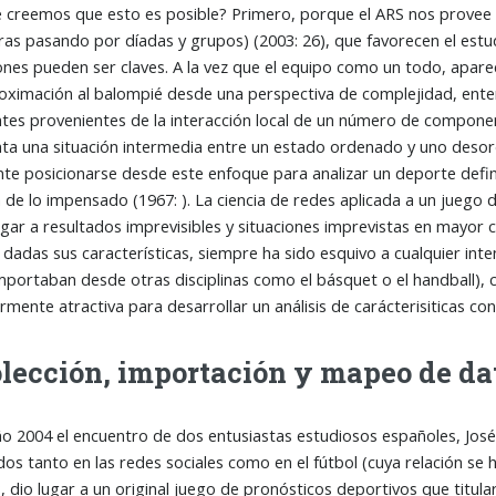
 creemos que esto es posible? Primero, porque el ARS nos provee de
ras pasando por díadas y grupos) (2003: 26), que favorecen el estu
ones pueden ser claves. A la vez que el equipo como un todo, apa
oximación al balompié desde una perspectiva de complejidad, ent
es provenientes de la interacción local de un número de compon
ta una situación intermedia entre un estado ordenado y uno desor
nte posicionarse desde este enfoque para analizar un deporte def
 de lo impensado (1967: ). La ciencia de redes aplicada a un juego
gar a resultados imprevisibles y situaciones imprevistas en mayor 
dadas sus características, siempre ha sido esquivo a cualquier inte
mportaban desde otras disciplinas como el básquet o el handball), 
rmente atractiva para desarrollar un análisis de carácterisiticas cont
lección, importación y mapeo de da
o 2004 el encuentro de dos entusiastas estudiosos españoles, José 
dos tanto en las redes sociales como en el fútbol (cuya relación se ha
3
, dio lugar a un original juego de pronósticos deportivos que titu