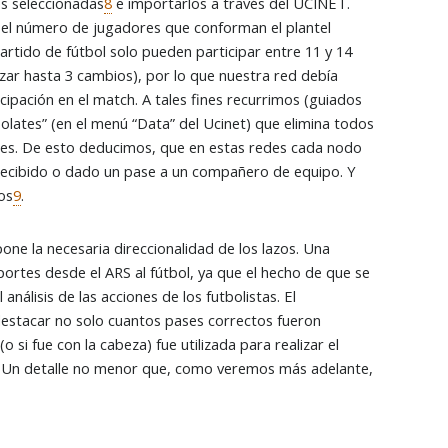
es seleccionadas
8
e importarlos a través del UCINET.
 el número de jugadores que conforman el plantel
tido de fútbol solo pueden participar entre 11 y 14
izar hasta 3 cambios), por lo que nuestra red debía
ipación en el match. A tales fines recurrimos (guiados
olates” (en el menú “Data” del Ucinet) que elimina todos
antes. De esto deducimos, que en estas redes cada nodo
a recibido o dado un pase a un compañero de equipo. Y
os
9
.
ne la necesaria direccionalidad de los lazos. Una
portes desde el ARS al fútbol, ya que el hecho de que se
análisis de las acciones de los futbolistas. El
destacar no solo cuantos pases correctos fueron
 si fue con la cabeza) fue utilizada para realizar el
e. Un detalle no menor que, como veremos más adelante,