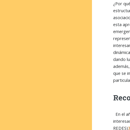
¿Por qué
estructu
asociaci
esta apr
emergent
represen
interesa
dinámica
dando lu
además, 
que se i
particula
Reco
En el añ
interesa
REDES)