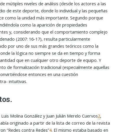
 mútiples niveles de análisis (desde los actores a las
dio de este deporte, donde lo individual y las pequeñas
rece como la unidad más importante. Segundo porque
endiéndola como la aparición de propiedades
entes y, considerando que el comportamiento complejo
denado (2007: 16-17), resulta particularmente
inido por uno de sus más grandes teóricos como la
 donde la lógica no siempre se da en tiempo y forma
cantidad que en cualquier otro deporte de equipo. Y
nto de formalización tradicional (especialmente aquellas
convirtiéndose entonces en una cuestión
ra- intuitivas.
tos.
Luis Molina González y Juan Julián Merelo Cuervos
2
,
bía originado a partir de la lista de correo de la revista
laron “Redes contra Redes”
4
. El mismo estaba basado en