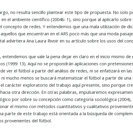
rgo, no resulta sencillo plantear este tipo de propuesta. No solo 
en el ambiente científico (2004b: 1), sino porque al aplicarlo sobre e
l concepto de redes. Y entendemos que una mala utilización de d
 aquellos que encuentran en el ARS poco más que una moda pasajera
 tal advirtiera Ana Laura Rivoir en su artículo sobre los usos del con
, entendemos que vale la pena dejar en claro en el inicio mismo d
los (1999: 13). Aquí no se propondrán aplicaciones con pretensio
e ver el fútbol a partir del análisis de redes, ni se enfatizará en la
 ni mucho menos se buscará matematizar el fútbol a partir de una s
 el carácter exploratorio del trabajo aquí presente, sino porque cr
hacia otra dirección. En otras palabras, impulsaremos expresamente
gico por sobre su concepción como categoría sociológica (2004), 
ionar el mismo con métodos cuantitativos y cualitativos proveniente
a parte de este trabajo está orientada a la búsqueda de compleme
s provenientes del fútbol.