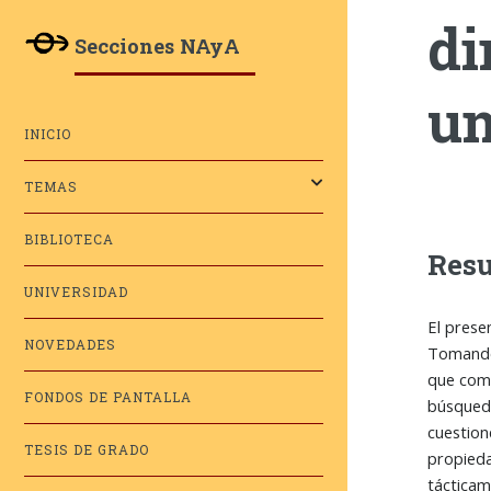
di
Secciones NAyA
un
INICIO
TEMAS
BIBLIOTECA
Res
UNIVERSIDAD
El prese
NOVEDADES
Tomando 
que comb
FONDOS DE PANTALLA
búsqueda
cuestion
TESIS DE GRADO
propieda
tácticam