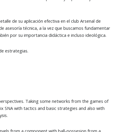
etalle de su aplicación efectiva en el club Arsenal de
de asesoría técnica, a la vez que buscamos fundamentar
bién por su importancia didáctica e incluso ideológica.
 de estrategias.
k perspectives. Taking some networks from the games of
x SNA with tactics and basic strategies and also with
ysis.
 levels from a component with ball-possesion from a