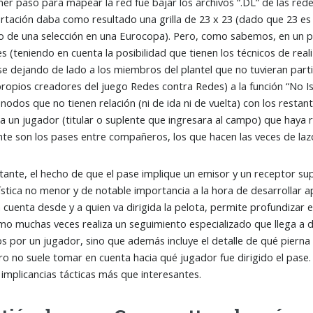
r paso para mapear la red fue bajar los archivos “.DL” de las red
rtación daba como resultado una grilla de 23 x 23 (dado que 23 es
 de una selección en una Eurocopa). Pero, como sabemos, en un par
s (teniendo en cuenta la posibilidad que tienen los técnicos de real
e dejando de lado a los miembros del plantel que no tuvieran partic
propios creadores del juego Redes contra Redes) a la función “No Is
 nodos que no tienen relación (ni de ida ni de vuelta) con los rest
 a un jugador (titular o suplente que ingresara al campo) que hay
te son los pases entre compañeros, los que hacen las veces de laz
nte, el hecho de que el pase implique un emisor y un receptor supo
ística no menor y de notable importancia a la hora de desarrollar a
cuenta desde y a quien va dirigida la pelota, permite profundizar el 
mo muchas veces realiza un seguimiento especializado que llega a 
os por un jugador, sino que además incluye el detalle de qué pierna (o
ro no suele tomar en cuenta hacia qué jugador fue dirigido el pas
implicancias tácticas más que interesantes.