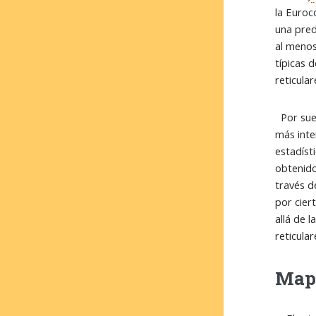
la Euroc
una pred
al menos,
típicas 
reticula
Por suer
más inte
estadíst
obtenido
través d
por cier
allá de 
reticula
Mape