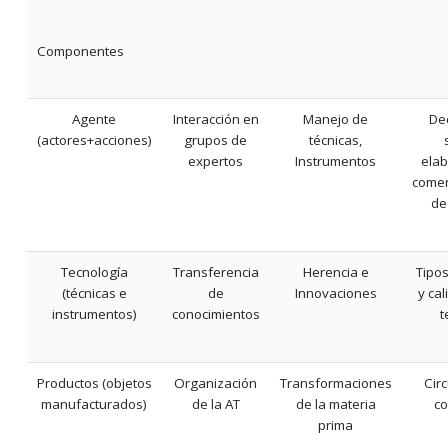
Componentes
Agente
Interacción en
Manejo de
De
(actores+acciones)
grupos de
técnicas,
expertos
Instrumentos
elab
comer
de 
Tecnología
Transferencia
Herencia e
Tipos
(técnicas e
de
Innovaciones
y ca
instrumentos)
conocimientos
t
Productos (objetos
Organización
Transformaciones
Circ
manufacturados)
de la AT
de la materia
c
prima