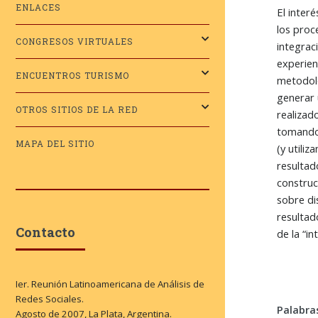
ENLACES
El inter
los proc
CONGRESOS VIRTUALES
integrac
experien
ENCUENTROS TURISMO
metodoló
generar 
OTROS SITIOS DE LA RED
realizad
tomando 
MAPA DEL SITIO
(y utili
resultad
construc
sobre di
resultad
Contacto
de la “i
Ier. Reunión Latinoamericana de Análisis de
Redes Sociales.
Palabra
Agosto de 2007, La Plata, Argentina.