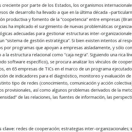
és creciente por parte de los Estados, los organismos internacionale
esos de desarrollo ha llevado a que en la última década –particula
ión productiva y fomento de la “coopetencia” entre empresas (Bran
cias ha implicado el surgimiento de nuevas problemáticas organiza
gicas adecuadas para gestionar estructuras inter-organizacionale
un “sistema de gestión estratégica”. Si bien existen intentos al res
os por programas que apoyan a empresas aisladamente, y sólo conside
a la estructura relacional como “caja negra”. Siguiendo una rica lí
zando software específico), se procura analizar los vínculos de coop
os, en 65 empresas de TICs en el marco de un programa ejecutado e
ción de indicadores para el diagnóstico, monitoreo y evaluación de 
stinto tipo de redes (conocimiento, comunicación y acción colectiva
os provisionales, así como algunos problemas derivados de la met
ntensidad” de las relaciones, las fuentes de información, las perspec
s clave:
redes de cooperación; estrategias inter-organizacionales; 